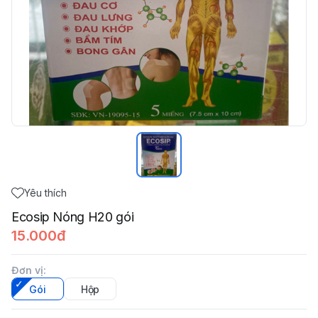
Yêu thích
Ecosip Nóng H20 gói
15.000đ
Đơn vị
:
Gói
Hộp