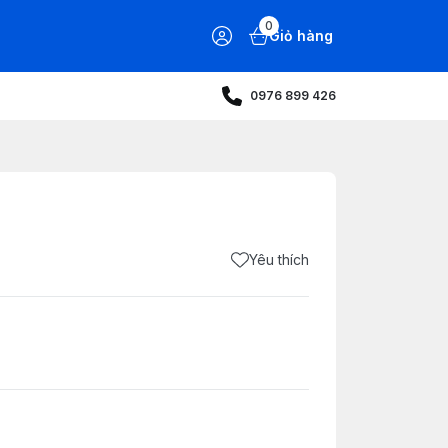
0
Giỏ hàng
0976 899 426
Yêu thích