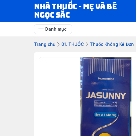
Nhà Thuốc - Mẹ và Bé
Ngọc Sắc
Danh mục
Trang chủ
01. THUỐC
Thuốc Không Kê Đơn