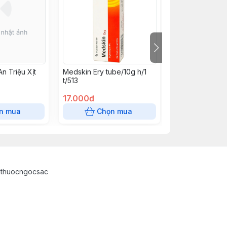
n Triệu Xịt
Medskin Ery tube/10g h/1
Medskin Clovir 
t/513
t/540
17.000đ
17.000đ
n mua
Chọn mua
Chọn
athuocngocsac