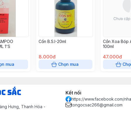
HAMPOO
Cồn B.S.I-20ml
Cồn Xoa Bóp A
L 1'S
100ml
8.000đ
47.000đ
ọn mua
Chọn mua
Chọ
ọc Sắc
Kết nối
https://www.facebook.com/nh
tongocsac266@gmail.com
uảng Hưng, Thanh Hóa -