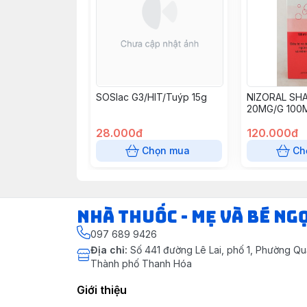
SOSlac G3/HIT/Tuýp 15g
NIZORAL S
20MG/G 100M
28.000đ
120.000đ
Chọn mua
Ch
Nhà Thuốc - Mẹ và Bé Ng
097 689 9426
Địa chỉ
:
Số 441 đường Lê Lai, phố 1, Phường Q
Thành phố Thanh Hóa
Giới thiệu