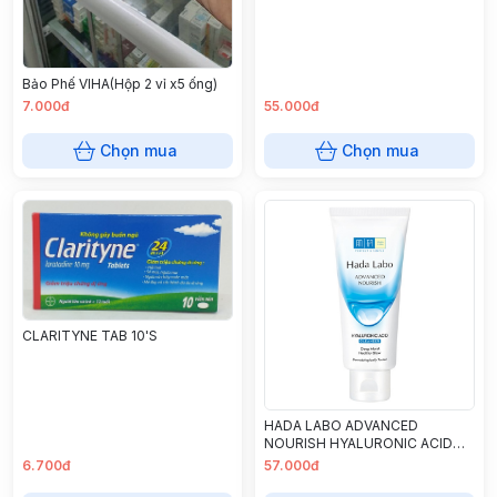
Bảo Phế VIHA(Hộp 2 vỉ x5 ống)
7.000đ
55.000đ
Chọn mua
Chọn mua
CLARITYNE TAB 10'S
HADA LABO ADVANCED
NOURISH HYALURONIC ACID
CLEANSER 80G - VIETNAM
6.700đ
57.000đ