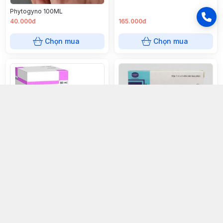
Phytogyno 100ML
40.000đ
165.000đ
Chọn mua
Chọn mua
Viga-New 120(H1 vỉ x 4 VBF)
Biseptol (B/1 80ml)
130.000đ
50.000đ
Chọn mua
Chọn mua