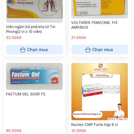
VOLTAREN 75MG/3ML 1x5
Viên ngậm bổ phế kha tử Tín
AMP/BOX
Phong(2 vỉ x 10 viên)
22.500đ
21.000đ
Chọn mua
Chọn mua
FASTUM GEL 30GR 1'S
Nucleo CMP Forte hộp 6 vỉ
65.000đ
12.000đ