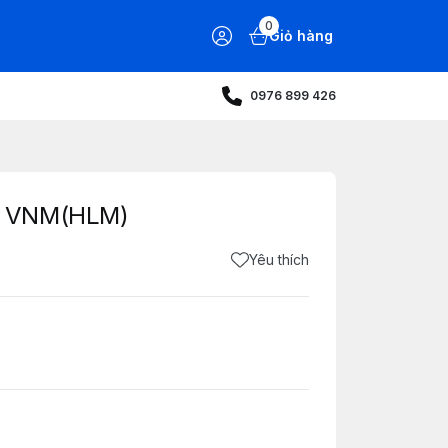
0
Giỏ hàng
0976 899 426
8 VNM(HLM)
Yêu thích