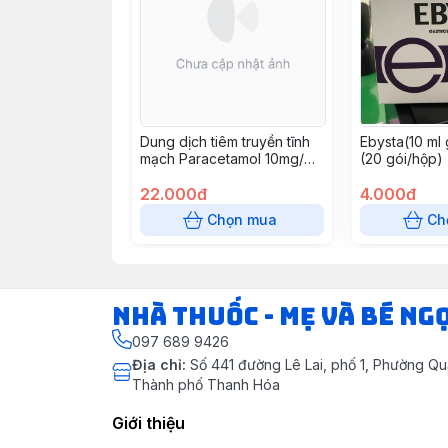
Dung dịch tiêm truyền tĩnh
Ebysta(10 ml 
mạch Paracetamol 10mg/ml
(20 gói/hộp)
Allomed
22.000đ
4.000đ
Chọn mua
Ch
Nhà Thuốc - Mẹ và Bé Ng
097 689 9426
Địa chỉ
:
Số 441 đường Lê Lai, phố 1, Phường Q
Thành phố Thanh Hóa
Giới thiệu