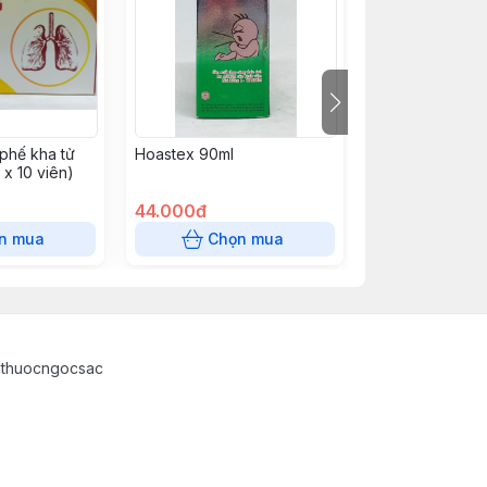
phế kha tử
Hoastex 90ml
Hiteen Gel tube
 x 10 viên)
44.000đ
48.000đ
n mua
Chọn mua
Chọn
athuocngocsac