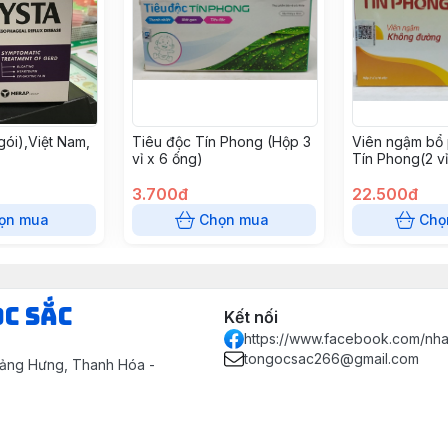
gói),Việt Nam,
Tiêu độc Tín Phong (Hộp 3
Viên ngậm bổ 
vỉ x 6 ống)
Tín Phong(2 vỉ
3.700đ
22.500đ
ọn mua
Chọn mua
Chọ
ọc Sắc
Kết nối
https://www.facebook.com/nh
tongocsac266@gmail.com
uảng Hưng, Thanh Hóa -