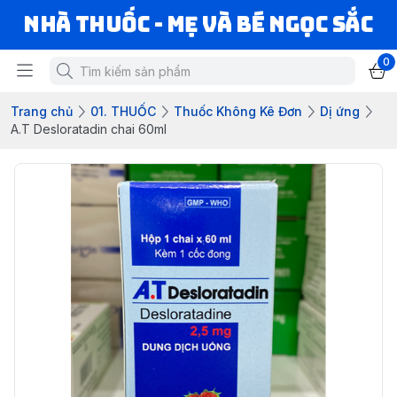
Nhà Thuốc - Mẹ và Bé Ngọc Sắc
0
Trang chủ
01. THUỐC
Thuốc Không Kê Đơn
Dị ứng
A.T Desloratadin chai 60ml