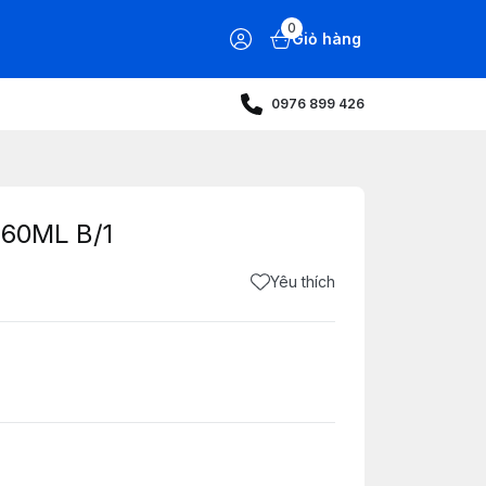
0
Giỏ hàng
0976 899 426
60ML B/1
Yêu thích