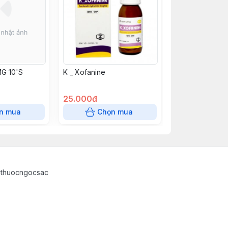
G 10'S
K _ Xofanine
25.000đ
n mua
Chọn mua
athuocngocsac