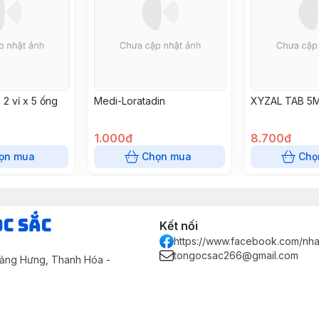
2 vỉ x 5 ống
Medi-Loratadin
XYZAL TAB 5M
1.000đ
8.700đ
ọn mua
Chọn mua
Chọ
ọc Sắc
Kết nối
https://www.facebook.com/nh
tongocsac266@gmail.com
uảng Hưng, Thanh Hóa -