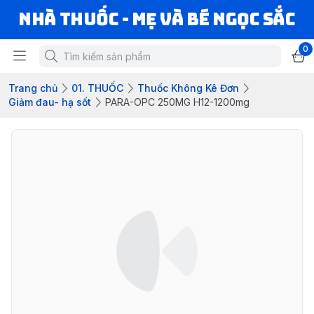
Nhà Thuốc - Mẹ và Bé Ngọc Sắc
0
Trang chủ
01. THUỐC
Thuốc Không Kê Đơn
Giảm đau- hạ sốt
PARA-OPC 250MG H12-1200mg