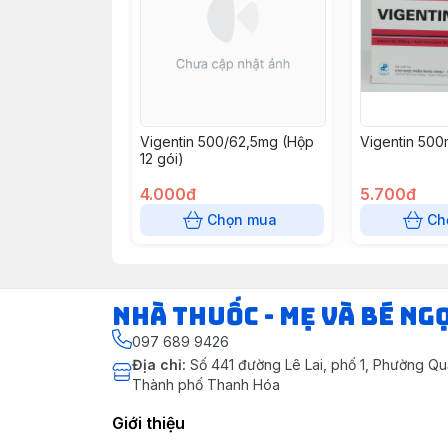
Vigentin 500/62,5mg (Hộp
Vigentin 50
12 gói)
4.000đ
5.700đ
Chọn mua
Ch
Nhà Thuốc - Mẹ và Bé Ng
097 689 9426
Địa chỉ
:
Số 441 đường Lê Lai, phố 1, Phường Q
Thành phố Thanh Hóa
Giới thiệu