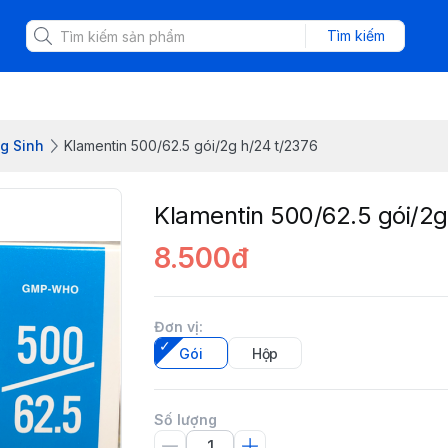
Tìm kiếm
g Sinh
Klamentin 500/62.5 gói/2g h/24 t/2376
Klamentin 500/62.5 gói/2g
8.500đ
Đơn vị
:
Gói
Hộp
Số lượng