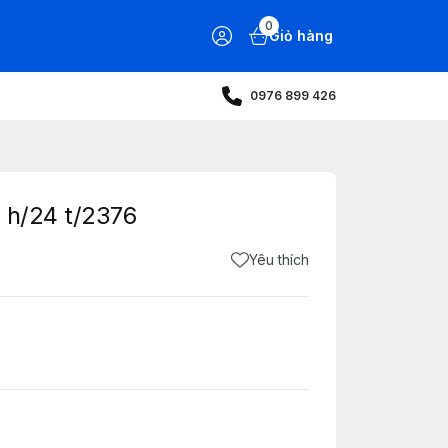
0
Giỏ hàng
0976 899 426
 h/24 t/2376
Yêu thích