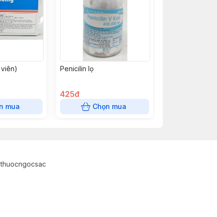
 viên)
Penicilin lọ
425đ
n mua
Chọn mua
athuocngocsac