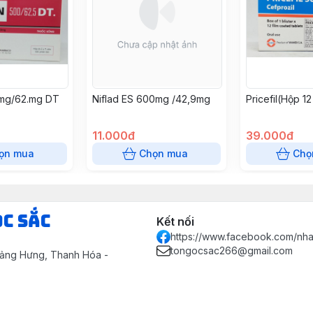
0mg/62.mg DT
Niflad ES 600mg /42,9mg
Pricefil(Hộp 12
11.000đ
39.000đ
ọn mua
Chọn mua
Chọ
ọc Sắc
Kết nối
https://www.facebook.com/nh
tongocsac266@gmail.com
uảng Hưng, Thanh Hóa -