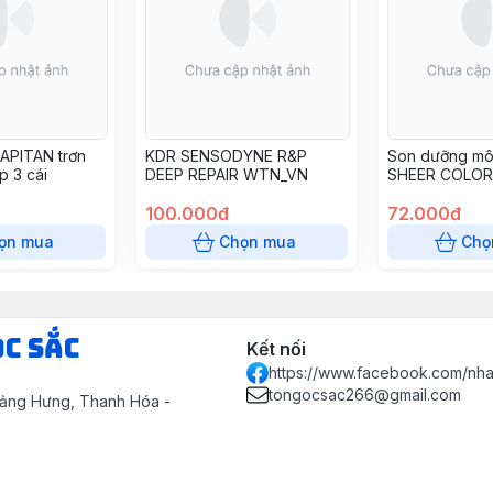
APITAN trơn
KDR SENSODYNE R&P
Son dưỡng môi
p 3 cái
DEEP REPAIR WTN_VN
SHEER COLOR
(HƯƠNG TÁO 
100.000đ
72.000đ
ọn mua
Chọn mua
Chọ
ọc Sắc
Kết nối
https://www.facebook.com/nh
tongocsac266@gmail.com
uảng Hưng, Thanh Hóa -