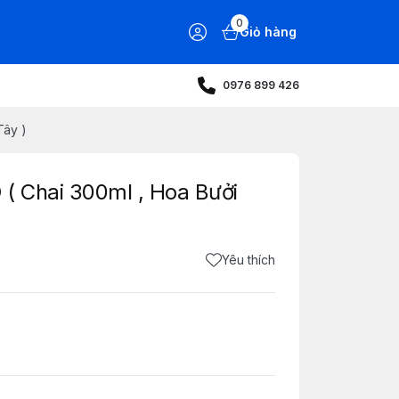
0
Giỏ hàng
0976 899 426
Tây )
( Chai 300ml , Hoa Bưởi
Yêu thích