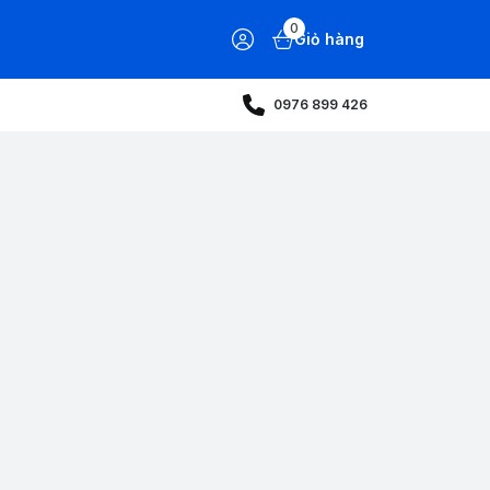
0
Giỏ hàng
0976 899 426