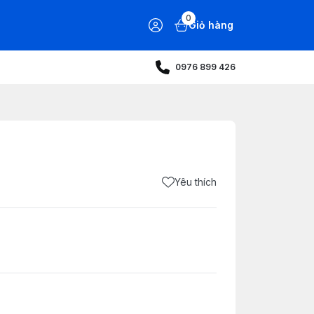
0
Giỏ hàng
0976 899 426
Yêu thích