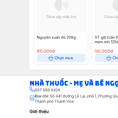
Nguyên xuân đỏ 208g
ST gội toàn 
mem min 125
65.000đ
90.000đ
Chọn mua
Ch
Nhà Thuốc - Mẹ và Bé Ng
097 689 9426
Địa chỉ
:
Số 441 đường Lê Lai, phố 1, Phường Q
Thành phố Thanh Hóa
Giới thiệu