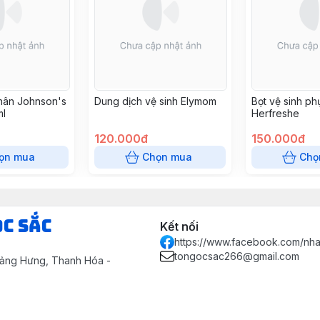
thân Johnson's
Dung dịch vệ sinh Elymom
Bọt vệ sinh ph
ml
Herfreshe
120.000đ
150.000đ
ọn mua
Chọn mua
Chọ
ọc Sắc
Kết nối
https://www.facebook.com/nh
tongocsac266@gmail.com
uảng Hưng, Thanh Hóa -