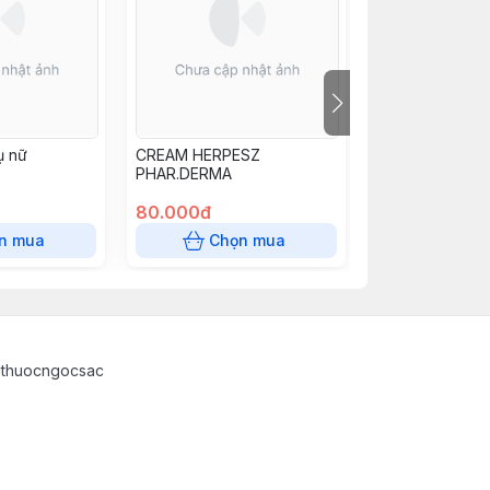
ụ nữ
CREAM HERPESZ
Dầu gội Nguyên
PHAR.DERMA
450ml.
80.000đ
151.000đ
n mua
Chọn mua
Chọn
athuocngocsac