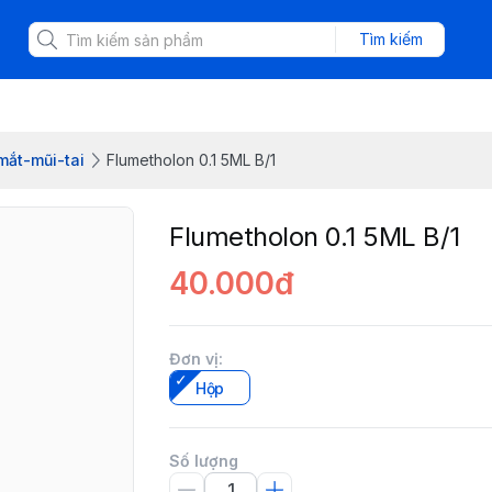
Tìm kiếm
mắt-mũi-tai
Flumetholon 0.1 5ML B/1
Flumetholon 0.1 5ML B/1
40.000đ
Đơn vị
:
Hộp
Số lượng