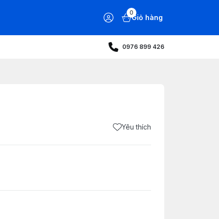
0
Giỏ hàng
0976 899 426
Yêu thích