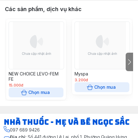
Các sản phẩm, dịch vụ khác
NEW CHOICE LEVO-FEM
Myspa
FE
3.200đ
15.000đ
Chọn mua
Chọn mua
Nhà Thuốc - Mẹ và Bé Ngọc Sắc
097 689 9426
Địa chỉ
:
Số 441 đường Lê Lai, phố 1, Phường Quảng Hưng,