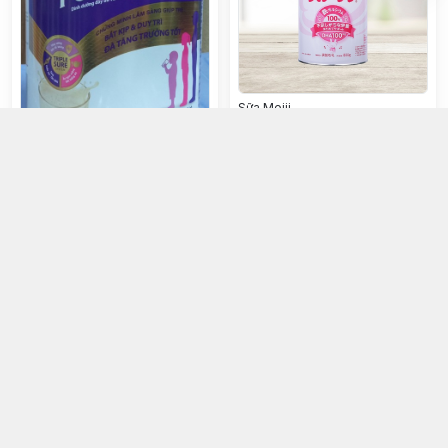
Sữa Meiji
Pedia Sure (1-10 tuổi) 400mg
325.000đ
385.000đ
Chọn mua
Chọn mua