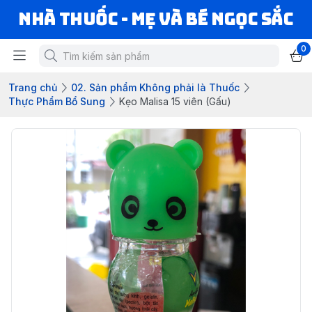
Nhà Thuốc - Mẹ và Bé Ngọc Sắc
0
Trang chủ
02. Sản phẩm Không phải là Thuốc
Thực Phẩm Bổ Sung
Kẹo Malisa 15 viên (Gấu)