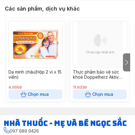
Các sản phẩm, dịch vụ khác
Dạ minh châu(Hộp 2 vỉ x 15
Thực phẩm bảo vệ sức
viên)
khoẻ Doppelherz Aktiv
Vitamin E
4.000đ
11.633đ
Chọn mua
Chọn mua
Nhà Thuốc - Mẹ và Bé Ngọc Sắc
097 689 9426