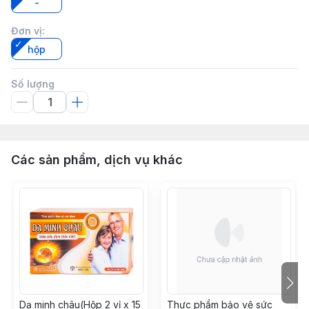
-
Đơn vị
:
hộp
Số lượng
Các sản phẩm, dịch vụ khác
Dạ minh châu(Hộp 2 vỉ x 15
Thực phẩm bảo vệ sức