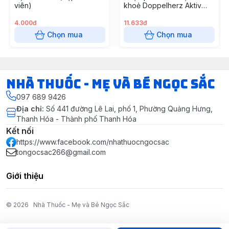
viên)
khoẻ Doppelherz Aktiv
Vitamin E
4.000đ
11.633đ
Chọn mua
Chọn mua
Nhà Thuốc - Mẹ và Bé Ngọc Sắc
097 689 9426
Địa chỉ
:
Số 441 đường Lê Lai, phố 1, Phường Quảng Hưng,
Thanh Hóa - Thành phố Thanh Hóa
Kết nối
https://www.facebook.com/nhathuocngocsac
tongocsac266@gmail.com
Giới thiệu
© 2026
Nhà Thuốc - Mẹ và Bé Ngọc Sắc