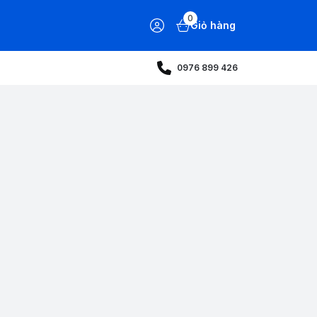
0
Giỏ hàng
0976 899 426