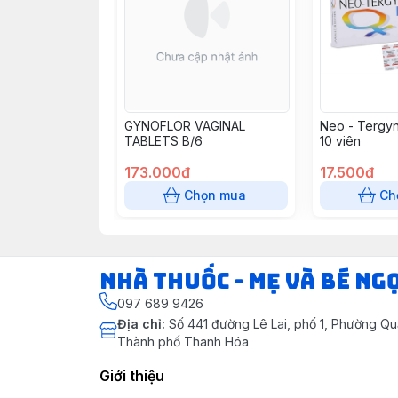
GYNOFLOR VAGINAL
Neo - Tergyna
TABLETS B/6
10 viên
173.000đ
17.500đ
Chọn mua
Ch
Nhà Thuốc - Mẹ và Bé Ng
097 689 9426
Địa chỉ
:
Số 441 đường Lê Lai, phố 1, Phường Q
Thành phố Thanh Hóa
Giới thiệu