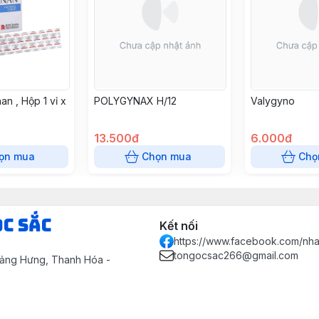
n , Hộp 1 vỉ x
POLYGYNAX H/12
Valygyno
13.500đ
6.000đ
ọn mua
Chọn mua
Chọ
ọc Sắc
Kết nối
https://www.facebook.com/nh
tongocsac266@gmail.com
uảng Hưng, Thanh Hóa -