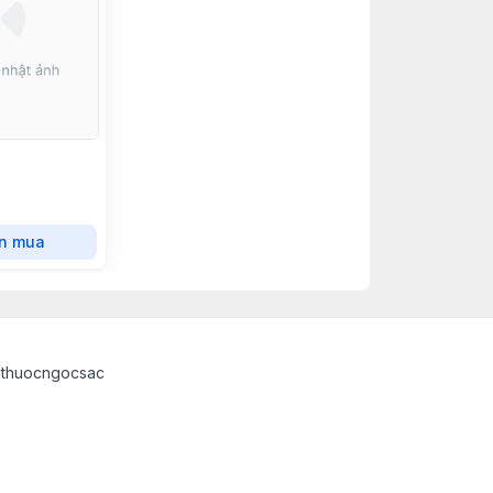
n mua
athuocngocsac