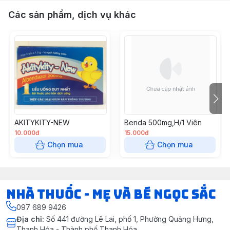
Các sản phẩm, dịch vụ khác
AKITYKITY-NEW
Benda 500mg,H/1 Viên
10.000đ
15.000đ
Chọn mua
Chọn mua
Nhà Thuốc - Mẹ và Bé Ngọc Sắc
097 689 9426
Địa chỉ
:
Số 441 đường Lê Lai, phố 1, Phường Quảng Hưng,
Thanh Hóa - Thành phố Thanh Hóa