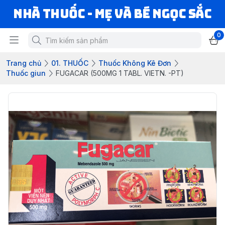
Nhà Thuốc - Mẹ và Bé Ngọc Sắc
0
Trang chủ
01. THUỐC
Thuốc Không Kê Đơn
Thuốc giun
FUGACAR (500MG 1 TABL. VIETN. -PT)