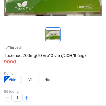
Yêu thích
Tocemuc 200mg(10 vỉ x10 viên,150H/thùng)
900đ
Đơn vị
:
Viên
Vỉ
Hộp
Số lượng