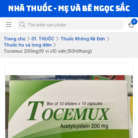
Nhà Thuốc - Mẹ và Bé Ngọc Sắc
0
Trang chủ
01. THUỐC
Thuốc Không Kê Đơn
Thuốc ho và long đờm
Tocemuc 200mg(10 vỉ x10 viên,150H/thùng)