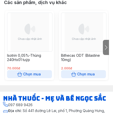
Các sản phẩm, dịch vụ khác
Isotrin 0,05%-Thùng
Bithecas ODT (Bilastine
240Hx01 tuýp
10mg)
70.000đ
2.000đ
Chọn mua
Chọn mua
Nhà Thuốc - Mẹ và Bé Ngọc Sắc
097 689 9426
Địa chỉ
:
Số 441 đường Lê Lai, phố 1, Phường Quảng Hưng,