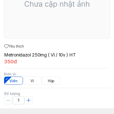
Yêu thích
Metronidazol 250mg ( Vỉ / 10v ) HT
350đ
Đơn vị
:
Viên
Vỉ
Hộp
Số lượng