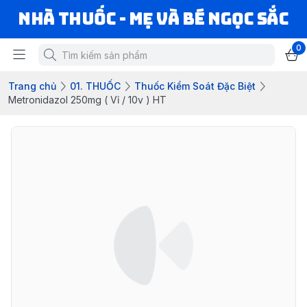
Nhà Thuốc - Mẹ và Bé Ngọc Sắc
0
Trang chủ
01. THUỐC
Thuốc Kiểm Soát Đặc Biệt
Metronidazol 250mg ( Vỉ / 10v ) HT