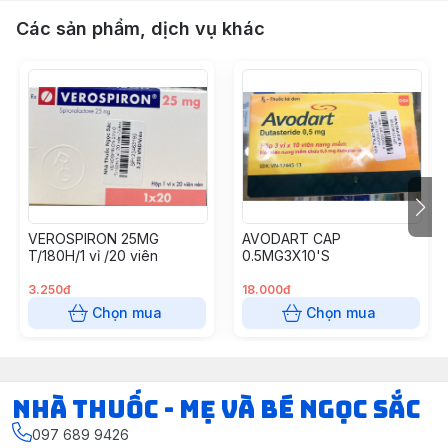
Các sản phẩm, dịch vụ khác
VEROSPIRON 25MG
AVODART CAP
T/180H/1 vỉ /20 viên
0.5MG3X10'S
3.250đ
18.000đ
Chọn mua
Chọn mua
Nhà Thuốc - Mẹ và Bé Ngọc Sắc
097 689 9426