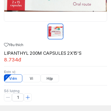
Yêu thích
LIPANTHYL 200M CAPSULES 2X15'S
8.734đ
Đơn vị
:
Viên
Vỉ
Hộp
Số lượng