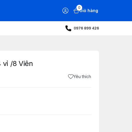
0
Giỏ hàng
0976 899 426
vỉ /8 Viên
Yêu thích