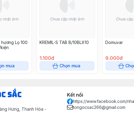
 hương Lọ 100
KREMIL-S TAB B/10BLX10
Domuvar
/kiện
1.100đ
9.000đ
ọn mua
Chọn mua
Chọ
ọc Sắc
Kết nối
https://www.facebook.com/nh
tongocsac266@gmail.com
uảng Hưng, Thanh Hóa -