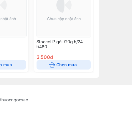
Stoccel P gói /20g h/24
t/480
3.500đ
n mua
Chọn mua
athuocngocsac