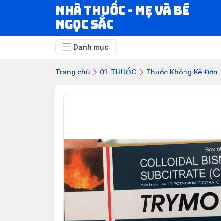
Nhà Thuốc - Mẹ và Bé
Ngọc Sắc
Danh mục
Trang chủ
01. THUỐC
Thuốc Không Kê Đơn