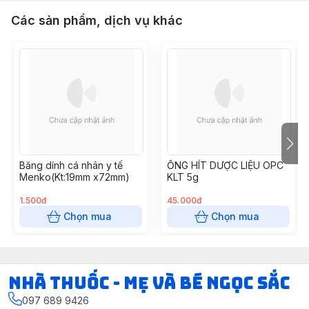
Các sản phẩm, dịch vụ khác
Băng dính cá nhân y tế
ỐNG HÍT DƯỢC LIỆU OPC
Menko(Kt:19mm x72mm)
KLT 5g
1.500đ
45.000đ
Chọn mua
Chọn mua
Nhà Thuốc - Mẹ và Bé Ngọc Sắc
097 689 9426