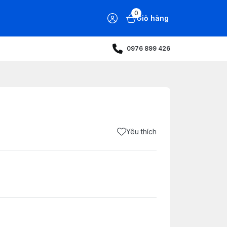
0
Giỏ hàng
0976 899 426
Yêu thích