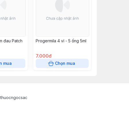
m đau Patch
Progermila 4 vỉ - 5 ống 5ml
7.000đ
n mua
Chọn mua
athuocngocsac