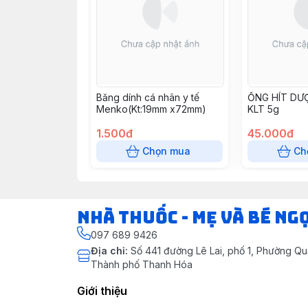
Băng dính cá nhân y tế
ỐNG HÍT DƯ
Menko(Kt:19mm x72mm)
KLT 5g
1.500đ
45.000đ
Chọn mua
Ch
Nhà Thuốc - Mẹ và Bé Ng
097 689 9426
Địa chỉ
:
Số 441 đường Lê Lai, phố 1, Phường Q
Thành phố Thanh Hóa
Giới thiệu