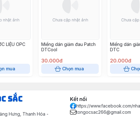
ỢC LIỆU OPC
Miếng dán giảm đau Patch
Miếng dán giả
DTCool
DTC
30.000đ
20.000đ
ọn mua
Chọn mua
Chọ
ọc Sắc
Kết nối
https://www.facebook.com/nh
tongocsac266@gmail.com
uảng Hưng, Thanh Hóa -