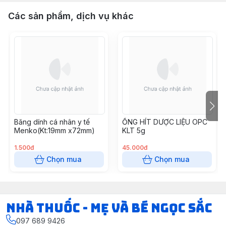
Các sản phẩm, dịch vụ khác
Băng dính cá nhân y tế
ỐNG HÍT DƯỢC LIỆU OPC
Menko(Kt:19mm x72mm)
KLT 5g
1.500đ
45.000đ
Chọn mua
Chọn mua
Nhà Thuốc - Mẹ và Bé Ngọc Sắc
097 689 9426