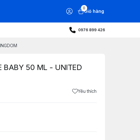
0
Giỏ hàng
0976 899 426
KINGDOM
 BABY 50 ML - UNITED
Yêu thích