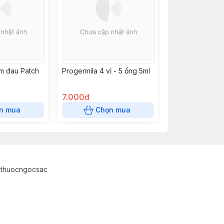
m đau Patch
Progermila 4 vỉ - 5 ống 5ml
7.000đ
n mua
Chọn mua
athuocngocsac