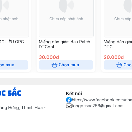
ỢC LIỆU OPC
Miếng dán giảm đau Patch
Miếng dán giả
DTCool
DTC
30.000đ
20.000đ
ọn mua
Chọn mua
Chọ
ọc Sắc
Kết nối
https://www.facebook.com/nh
tongocsac266@gmail.com
uảng Hưng, Thanh Hóa -