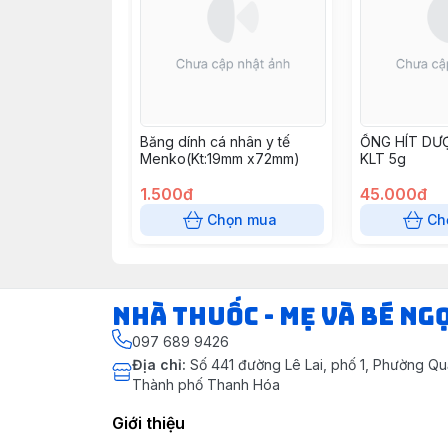
Băng dính cá nhân y tế
ỐNG HÍT DƯ
Menko(Kt:19mm x72mm)
KLT 5g
1.500đ
45.000đ
Chọn mua
Ch
Nhà Thuốc - Mẹ và Bé Ng
097 689 9426
Địa chỉ
:
Số 441 đường Lê Lai, phố 1, Phường Q
Thành phố Thanh Hóa
Giới thiệu