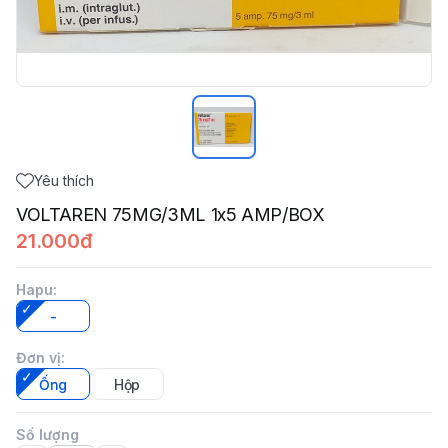
Yêu thích
VOLTAREN 75MG/3ML 1x5 AMP/BOX
21.000đ
Hapu
:
-
Đơn vị
:
Ống
Hộp
Số lượng